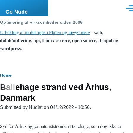
Skip to main content
Men
Go Nude
Optimering af virksomheder siden 2006
web,
Udvikling af mobil apps i Flutter og meget mere
-
datahåndtering, api, Linux servere, open source, drupal og
wordpress.
Breadcrumb
Home
Ballehage strand ved Århus,
Danmark
Submitted by
Nudist
on 04/12/2022 - 10:56.
Syd for Århus ligger naturiststranden Ballehage, som dog ikke er