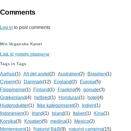
Comments
Log in
to post comments
Min Veganske Kanal
Link til youtube plantsugar
Tags in Tags
Aarhus
(1)
Alt det andet
(2)
Australien
(2)
Brasilien
(1)
Cypern
(1)
Danmark
(12)
England
(2)
Europa
(5)
Filippinerne
(1)
Finland
(1)
Frankrig
(9)
gonude
(3)
Grækenland
(4)
helbred
(1)
Honduras
(1)
hotel
(4)
Hudprodukter
(1)
Ikke kategoriseret
(2)
Indien
(1)
Indonesien
(1)
Irland
(1)
Island
(1)
Italien
(1)
Kina
(1)
Korsika
(3)
Kroatien
(5)
medina
(1)
Mexico
(2)
Montenegro
(1)
Naturist B&B
(9)
naturist camping
(15)