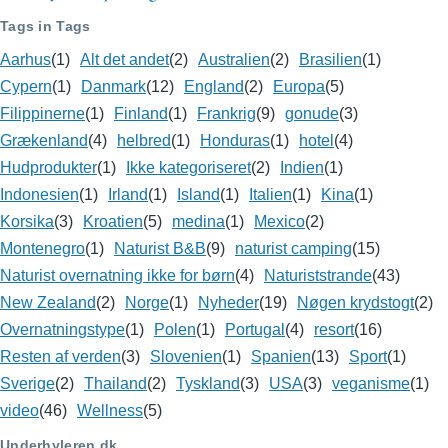
Tags in Tags
Aarhus
(1)
Alt det andet
(2)
Australien
(2)
Brasilien
(1)
Cypern
(1)
Danmark
(12)
England
(2)
Europa
(5)
Filippinerne
(1)
Finland
(1)
Frankrig
(9)
gonude
(3)
Grækenland
(4)
helbred
(1)
Honduras
(1)
hotel
(4)
Hudprodukter
(1)
Ikke kategoriseret
(2)
Indien
(1)
Indonesien
(1)
Irland
(1)
Island
(1)
Italien
(1)
Kina
(1)
Korsika
(3)
Kroatien
(5)
medina
(1)
Mexico
(2)
Montenegro
(1)
Naturist B&B
(9)
naturist camping
(15)
Naturist overnatning ikke for børn
(4)
Naturiststrande
(43)
New Zealand
(2)
Norge
(1)
Nyheder
(19)
Nøgen krydstogt
(2)
Overnatningstype
(1)
Polen
(1)
Portugal
(4)
resort
(16)
Resten af verden
(3)
Slovenien
(1)
Spanien
(13)
Sport
(1)
Sverige
(2)
Thailand
(2)
Tyskland
(3)
USA
(3)
veganisme
(1)
video
(46)
Wellness
(5)
Underhyleren.dk