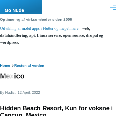
Skip to main content
Men
Go Nude
Optimering af virksomheder siden 2006
web,
Udvikling af mobil apps i Flutter og meget mere
-
datahåndtering, api, Linux servere, open source, drupal og
wordpress.
Breadcrumb
Home
Resten af verden
Mexico
By
Nudist
, 12 April, 2022
Hidden Beach Resort, Kun for voksne i
Cancun, Mexico